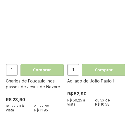
Comprar
Comprar
Charles de Foucauld: nos
Ao lado de João Paulo II
passos de Jesus de Nazaré
R$ 52,90
R$ 23,90
R$ 50,25 à
ou
5
x de
vista
R$ 10,58
R$ 22,70 à
ou
2
x de
vista
R$ 11,95