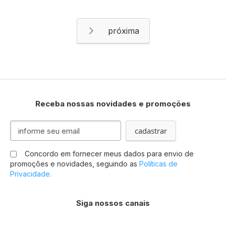
Página
Página
Próximo
Receba nossas novidades e promoções
Inscreva-
cadastrar
se
na
Concordo em fornecer meus dados para envio de
nossa
promoções e novidades, seguindo as
Políticas de
Newsletter:
Privacidade.
Siga nossos canais