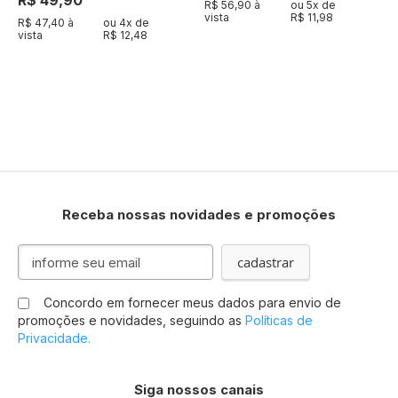
R$ 56,90 à
ou
5
x de
vista
R$ 11,98
R$ 47,40 à
ou
4
x de
vista
R$ 12,48
Receba nossas novidades e promoções
Inscreva-
cadastrar
se
na
Concordo em fornecer meus dados para envio de
nossa
promoções e novidades, seguindo as
Políticas de
Newsletter:
Privacidade.
Siga nossos canais