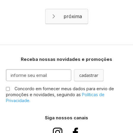
Página
Página
Próximo
Receba nossas novidades e promoções
Inscreva-
cadastrar
se
na
Concordo em fornecer meus dados para envio de
nossa
promoções e novidades, seguindo as
Políticas de
Newsletter:
Privacidade.
Siga nossos canais