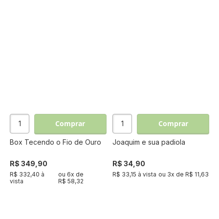
Comprar
Comprar
Box Tecendo o Fio de Ouro
Joaquim e sua padiola
R$ 349,90
R$ 34,90
R$ 332,40 à
ou
6
x de
R$ 33,15 à vista
ou
3
x de
R$ 11,63
vista
R$ 58,32