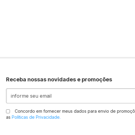
Receba nossas novidades e promoções
Inscreva-
se
na
nossa
Concordo em fornecer meus dados para envio de promoçõ
Newsletter:
as
Políticas de Privacidade.