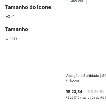
40
% OFF
Tamanho do Ícone
artigo
A3
1
Tamanho
artigo
U
43
Vocação à Santidade | Sé
Compra
Philippos
R$ 23,34
R$ 38,90
R$ 22,17 à vista
ou
2
x de
R$ 1