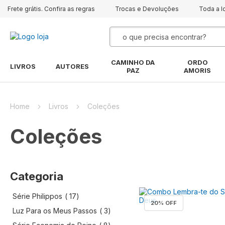
Frete grátis. Confira as regras
Trocas e Devoluções
Toda a l
Pesquisa
CAMINHO DA
ORDO
LIVROS
AUTORES
PAZ
AMORIS
Home
Livros
Coleções
Coleções
Categoria
artigo
Série Philippos
17
20
% OFF
artigo
Luz Para os Meus Passos
3
artigo