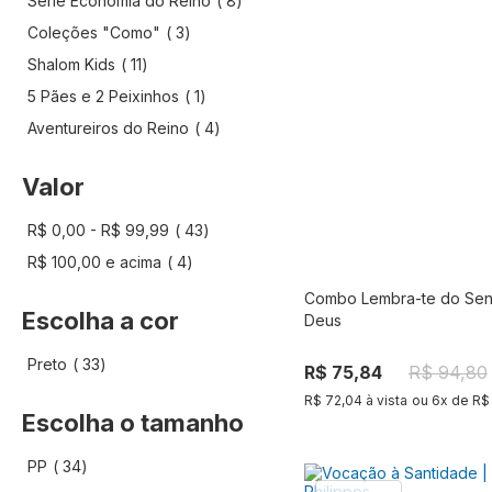
Série Economia do Reino
8
artigo
Coleções "Como"
3
artigo
Shalom Kids
11
artigo
5 Pães e 2 Peixinhos
1
artigo
Aventureiros do Reino
4
Valor
artigo
R$ 0,00
-
R$ 99,99
43
artigo
R$ 100,00
e acima
4
Combo Lembra-te do Sen
Compra
Escolha a cor
Deus
artigo
Preto
33
R$ 75,84
R$ 94,80
R$ 72,04 à vista
ou
6
x de
R$
Escolha o tamanho
artigo
PP
34