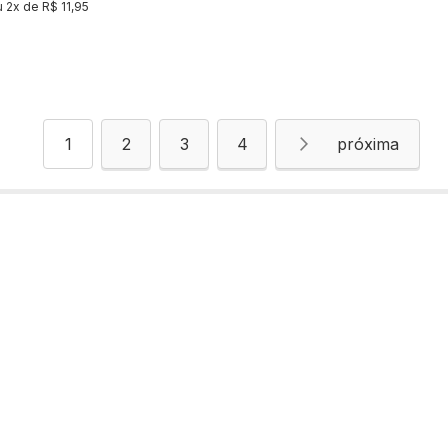
u
2
x de
R$ 11,95
Página
Você esta lendo a pagina
Página
Página
Página
Página
Próximo
1
2
3
4