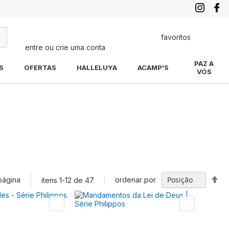
favoritos
entre ou crie uma conta
quisa
PAZ A
S
OFERTAS
HALLELUYA
ACAMP'S
VÓS
Def
página
ordenar por
itens
1
-
12
de
47
Di
De