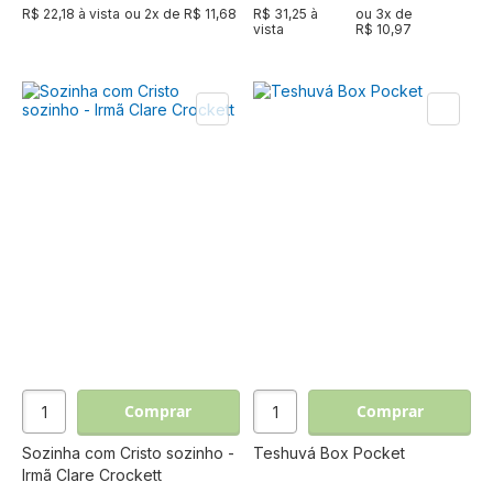
R$ 22,18 à vista
ou
2
x de
R$ 11,68
R$ 31,25 à
ou
3
x de
vista
R$ 10,97
Comprar
Comprar
Sozinha com Cristo sozinho -
Teshuvá Box Pocket
Irmã Clare Crockett