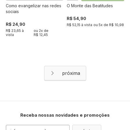
Como evangelizar nas redes
O Monte das Beatitudes
sociais
R$ 54,90
R$ 24,90
R$ 52,15 à vista
ou
5
x de
R$ 10,98
R$ 23,65 à
ou
2
x de
vista
R$ 12,45
Página
Página
Próximo
Receba nossas novidades e promoções
Inscreva-