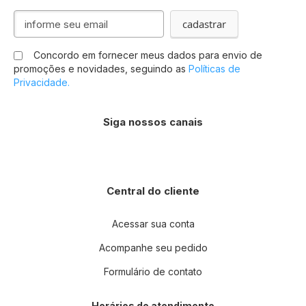
Inscreva-
cadastrar
se
na
Concordo em fornecer meus dados para envio de
nossa
promoções e novidades, seguindo as
Políticas de
Newsletter:
Privacidade.
Siga nossos canais
Central do cliente
Acessar sua conta
Acompanhe seu pedido
Formulário de contato
Horários de atendimento