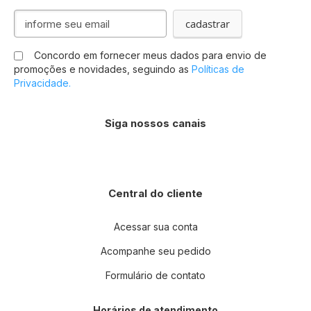
Inscreva-
cadastrar
se
na
Concordo em fornecer meus dados para envio de
nossa
promoções e novidades, seguindo as
Políticas de
Newsletter:
Privacidade.
Siga nossos canais
Central do cliente
Acessar sua conta
Acompanhe seu pedido
Formulário de contato
Horários de atendimento