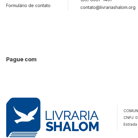
Formulário de contato
contato@livrariashalom.org
Pague com
COMUN
CNPJ: 
Estrada