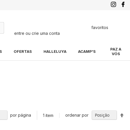
favoritos
entre ou crie uma conta
quisa
PAZ A
S
OFERTAS
HALLELUYA
ACAMP'S
VÓS
Def
por página
ordenar por
1
item
Di
De