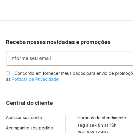
Receba nossas novidades e promoções
Inscreva-
se
na
nossa
Concordo em fornecer meus dados para envio de promoçõ
Newsletter:
as
Políticas de Privacidade.
Central do cliente
Acessar sua conta
Horários de atendimento
seg a sex 8h às 18h
Acompanhe seu pedido
(85) 8587-1467