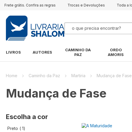
Frete grátis. Confira as regras
Trocas e Devoluções
Toda a l
Pesquisa
CAMINHO DA
ORDO
LIVROS
AUTORES
PAZ
AMORIS
Home
Caminho da Paz
Martiria
Mudança de Fase
Mudança de Fase
Escolha a cor
artigo
Preto
1