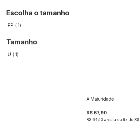
Escolha o tamanho
artigo
PP
1
Tamanho
artigo
U
1
A Maturidade
Compra
R$ 67,90
R$ 64,50 à vista
ou
6
x de
R$ 