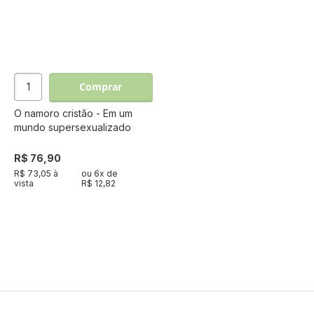
Comprar
O namoro cristão - Em um
mundo supersexualizado
R$ 76,90
R$ 73,05 à
ou
6
x de
vista
R$ 12,82