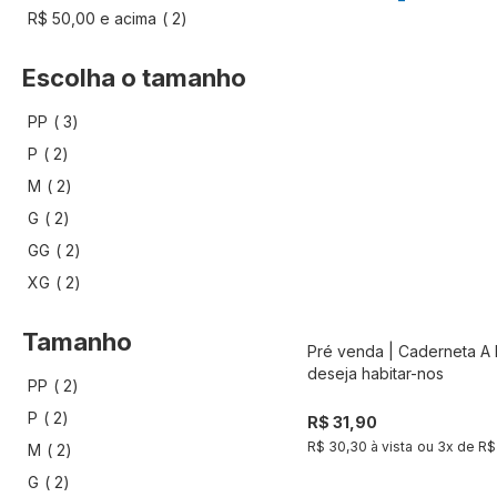
artigo
R$ 50,00
e acima
2
Escolha o tamanho
artigo
PP
3
artigo
P
2
artigo
M
2
artigo
G
2
artigo
GG
2
artigo
XG
2
Tamanho
Pré venda | Caderneta A 
Compra
deseja habitar-nos
artigo
PP
2
artigo
P
2
R$ 31,90
R$ 30,30 à vista
ou
3
x de
R$
artigo
M
2
artigo
G
2