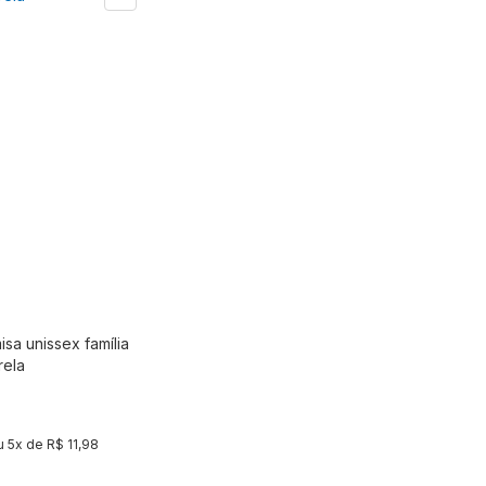
sa unissex família
Comprar
rela
u
5
x de
R$ 11,98