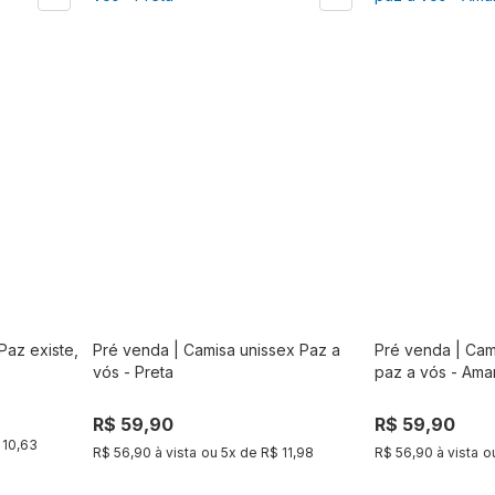
Paz existe,
Pré venda | Camisa unissex Paz a
Pré venda | Cami
r
Comprar
vós - Preta
paz a vós - Ama
R$ 59,90
R$ 59,90
 10,63
R$ 56,90 à vista
ou
5
x de
R$ 11,98
R$ 56,90 à vista
o