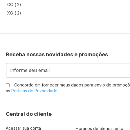
artigo
GG
2
artigo
XG
2
Receba nossas novidades e promoções
Inscreva-
se
na
nossa
Concordo em fornecer meus dados para envio de promoçõ
Newsletter:
as
Políticas de Privacidade.
Central do cliente
Acessar sua conta
Horários de atendimento