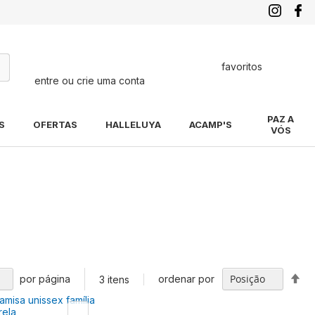
favoritos
entre ou crie uma conta
quisa
PAZ A
S
OFERTAS
HALLELUYA
ACAMP'S
VÓS
Def
por página
ordenar por
3
itens
Di
De