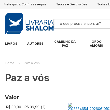
Frete grátis. Confira as regras
Trocas e Devoluções
Toda a l
Pesquisa
CAMINHO DA
ORDO
LIVROS
AUTORES
PAZ
AMORIS
Home
Paz a vós
Paz a vós
Valor
artigo
R$ 30,00
-
R$ 39,99
1