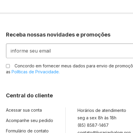
Receba nossas novidades e promoções
Inscreva-
se
na
nossa
Concordo em fornecer meus dados para envio de promoçõ
Newsletter:
as
Políticas de Privacidade.
Central do cliente
Acessar sua conta
Horários de atendimento
seg a sex 8h às 18h
Acompanhe seu pedido
(85) 8587-1467
Formulário de contato
contato@livrariashalom.org