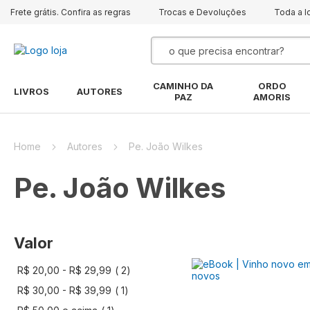
Frete grátis. Confira as regras
Trocas e Devoluções
Toda a l
Pesquisa
CAMINHO DA
ORDO
LIVROS
AUTORES
PAZ
AMORIS
Home
Autores
Pe. João Wilkes
Pe. João Wilkes
Valor
artigo
R$ 20,00
-
R$ 29,99
2
artigo
R$ 30,00
-
R$ 39,99
1
artigo