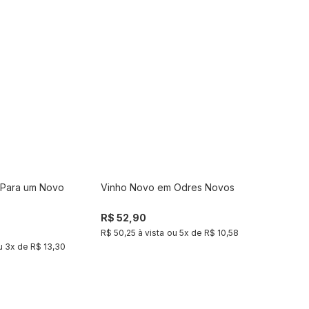
Para um Novo
Vinho Novo em Odres Novos
Comprar
Comprar
R$ 52,90
R$ 50,25 à vista
ou
5
x de
R$ 10,58
u
3
x de
R$ 13,30