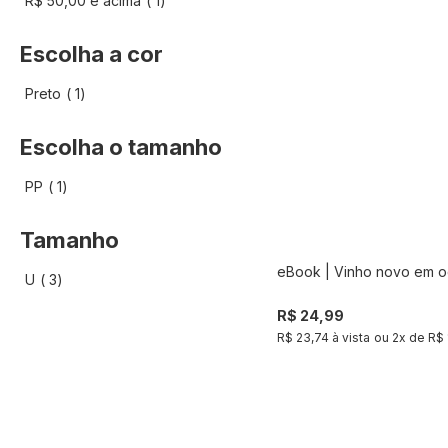
R$ 50,00
e acima
1
Escolha a cor
artigo
Preto
1
Escolha o tamanho
artigo
PP
1
Tamanho
eBook | Vinho novo em o
artigo
U
3
Comprar
R$ 24,99
R$ 23,74 à vista
ou
2
x de
R$ 