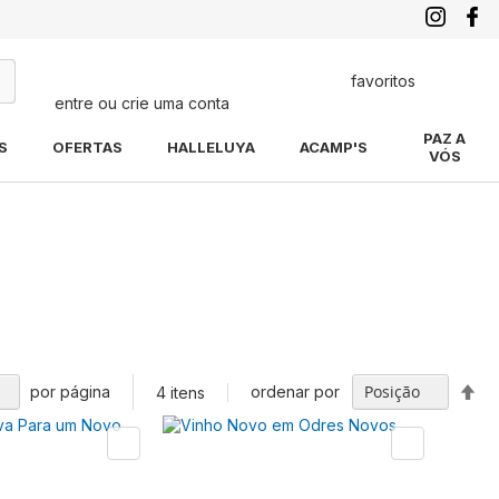
favoritos
entre ou crie uma conta
quisa
PAZ A
S
OFERTAS
HALLELUYA
ACAMP'S
VÓS
Def
por página
ordenar por
4
itens
Di
De