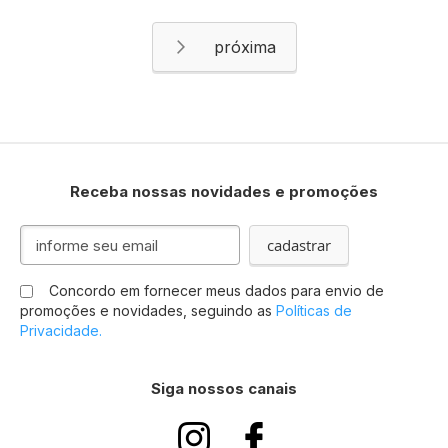
Página
Página
Próximo
Receba nossas novidades e promoções
Inscreva-
cadastrar
se
na
Concordo em fornecer meus dados para envio de
nossa
promoções e novidades, seguindo as
Políticas de
Newsletter:
Privacidade.
Siga nossos canais