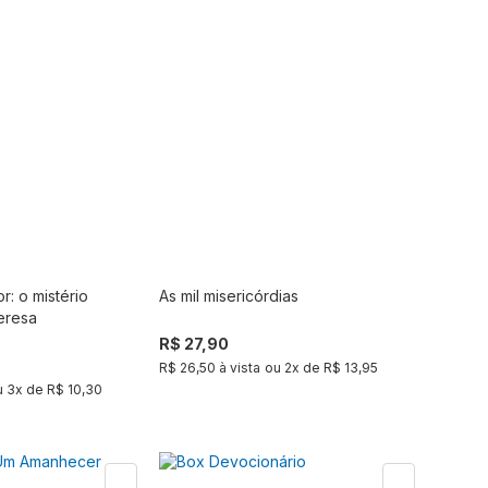
r: o mistério
As mil misericórdias
Comprar
Comprar
eresa
R$ 27,90
R$ 26,50 à vista
ou
2
x de
R$ 13,95
u
3
x de
R$ 10,30