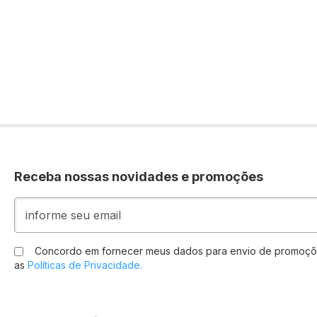
Receba nossas novidades e promoções
Inscreva-
se
na
nossa
Concordo em fornecer meus dados para envio de promoçõ
Newsletter:
as
Políticas de Privacidade.