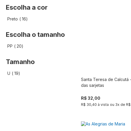
Escolha a cor
artigo
Preto
16
Escolha o tamanho
artigo
PP
20
Tamanho
artigo
U
19
Santa Teresa de Calcutá 
Compra
das sarjetas
R$ 32,00
R$ 30,40 à vista
ou
3
x de
R$