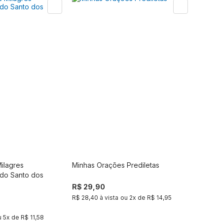
Milagres
Minhas Orações Prediletas
Comprar
Produto fora de estoque
do Santo dos
R$ 29,90
R$ 28,40 à vista
ou
2
x de
R$ 14,95
u
5
x de
R$ 11,58