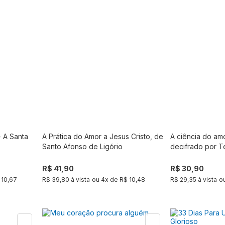
- A Santa
A Prática do Amor a Jesus Cristo, de
A ciência do amo
r
Comprar
Santo Afonso de Ligório
decifrado por T
R$ 41,90
R$ 30,90
 10,67
R$ 39,80 à vista
ou
4
x de
R$ 10,48
R$ 29,35 à vista
o