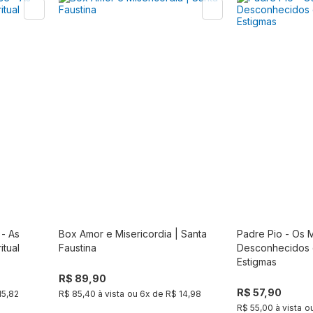
- As
Box Amor e Misericordia | Santa
Padre Pio - Os 
r
Produto fora de estoque
itual
Faustina
Desconhecidos 
Estigmas
R$ 89,90
R$ 57,90
15,82
R$ 85,40 à vista
ou
6
x de
R$ 14,98
R$ 55,00 à vista
o