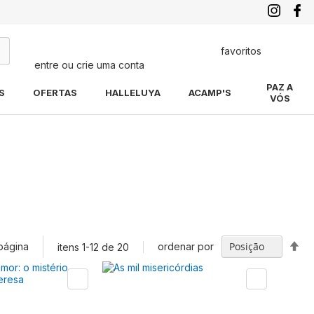
favoritos
entre ou crie uma conta
quisa
PAZ A
S
OFERTAS
HALLELUYA
ACAMP'S
VÓS
Def
página
ordenar por
itens
1
-
12
de
20
Di
De