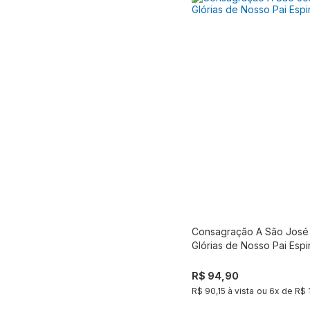
Consagração A São José 
Compra
Glórias de Nosso Pai Espir
R$ 94,90
R$ 90,15 à vista
ou
6
x de
R$ 