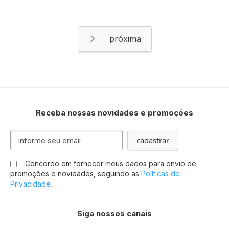
Página
Página
Próximo
Receba nossas novidades e promoções
Inscreva-
cadastrar
se
na
Concordo em fornecer meus dados para envio de
nossa
promoções e novidades, seguindo as
Políticas de
Newsletter:
Privacidade.
Siga nossos canais