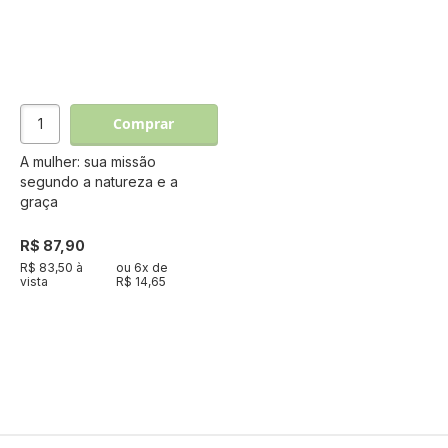
Comprar
A mulher: sua missão
segundo a natureza e a
graça
R$ 87,90
R$ 83,50 à
ou
6
x de
vista
R$ 14,65