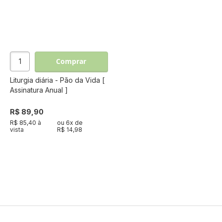
Comprar
Liturgia diária - Pão da Vida [
Assinatura Anual ]
R$ 89,90
R$ 85,40 à
ou
6
x de
vista
R$ 14,98