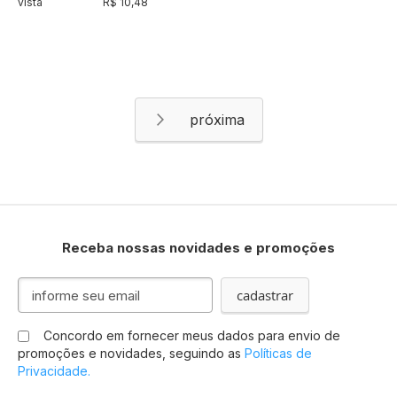
vista
R$ 10,48
Página
Página
Próximo
Receba nossas novidades e promoções
Inscreva-
cadastrar
se
na
Concordo em fornecer meus dados para envio de
nossa
promoções e novidades, seguindo as
Políticas de
Newsletter:
Privacidade.