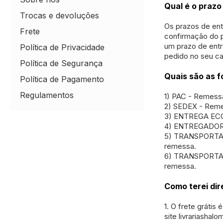
Qual é o prazo
Trocas e devoluções
Os prazos de ent
Frete
confirmação do p
um prazo de entr
Política de Privacidade
pedido no seu ca
Política de Segurança
Quais são as f
Política de Pagamento
Regulamentos
1) PAC - Remessa
2) SEDEX - Remes
3) ENTREGA ECON
4) ENTREGADOR. O
5) TRANSPORTADO
remessa.
6) TRANSPORTADO
remessa.
Como terei dir
1. O frete gráti
site livrariashalo