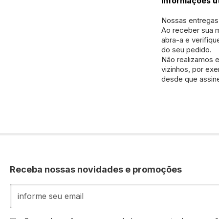
Informações ú
Nossas entregas 
Ao receber sua m
abra-a e verifiq
do seu pedido.
Não realizamos e
vizinhos, por exe
desde que assin
Receba nossas novidades e promoções
Inscreva-
se
na
nossa