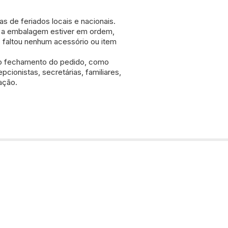
s de feriados locais e nacionais.
Se a embalagem estiver em ordem,
 faltou nenhum acessório ou item
 do fechamento do pedido, como
cionistas, secretárias, familiares,
ação.