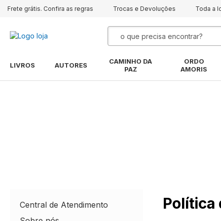
Frete grátis. Confira as regras
Trocas e Devoluções
Toda a l
Pesquisa
CAMINHO DA
ORDO
LIVROS
AUTORES
PAZ
AMORIS
Política de Frete
Política
Central de Atendimento
Sobre nós