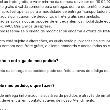
vel ao frete grátis, o valor mínimo da compra deve ser de R$ 99,9
ete grátis é válida somente para entregas dentro do território brasil
s é aplicável apenas para a modalidade de entrega Transportadora
izado algum cupom de desconto, o frete gratis será anulado.
s não se aplica a outras opções de entrega além da modalidade e
, PAC, Mini Envios Braspress.
lom reserva-se o direito de modificar ou encerrar a oferta de fre
to está sujeito a alterações, as quais serão publicadas no site liv
ma compra com frete grátis, o cliente concorda e aceita todas as
ho a entrega do meu pedido?
 da entrega dos pedidos pode ser feito através do código de 
bi meu pedido, o que fazer?
de entrega (informado na sua área de pedidos e através de email
, deve entrar em contato através de nosso Atendimento.