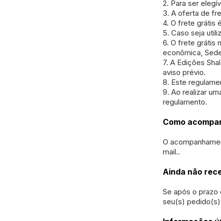
2. Para ser elegí
3. A oferta de fr
4. O frete gráti
5. Caso seja util
6. O frete gráti
econômica, Sedex
7. A Edições Sha
aviso prévio.
8. Este regulamen
9. Ao realizar u
regulamento.
Como acompan
O acompanhamento
mail..
Ainda não rece
Se após o prazo 
seu(s) pedido(s)