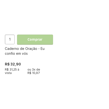
Comprar
Caderno de Oração - Eu
confio em vós
R$ 32,90
R$ 31,25 à
ou
3
x de
vista
R$ 10,97