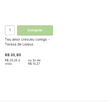
Comprar
Teu amor cresceu comigo -
Teresa de Lisieux
R$ 30,80
R$ 29,26 à
ou
3
x de
vista
R$ 10,27