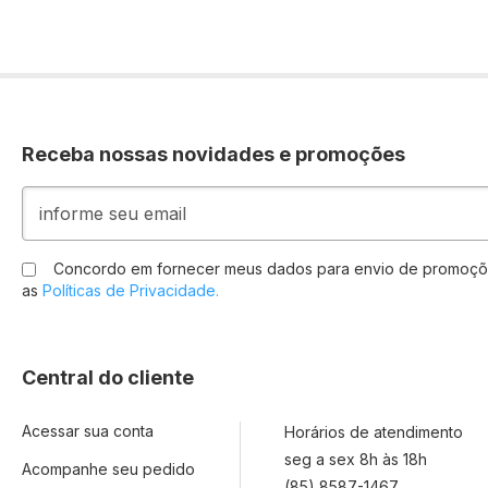
Receba nossas novidades e promoções
Inscreva-
se
na
nossa
Concordo em fornecer meus dados para envio de promoçõ
Newsletter:
as
Políticas de Privacidade.
Central do cliente
Acessar sua conta
Horários de atendimento
seg a sex 8h às 18h
Acompanhe seu pedido
(85) 8587-1467