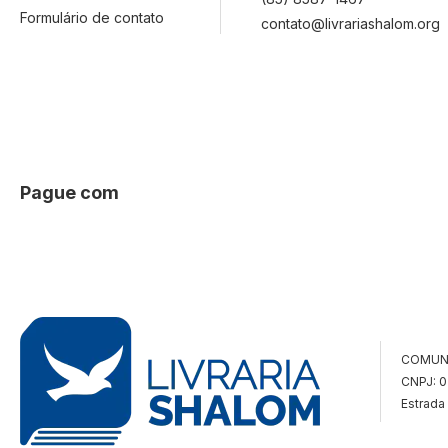
Formulário de contato
contato@livrariashalom.org
Pague com
COMUN
CNPJ: 
Estrada