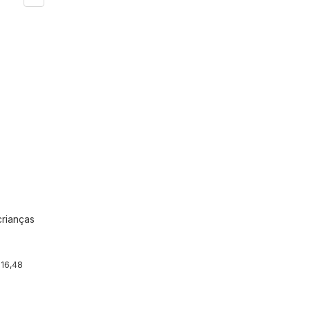
crianças
r
 16,48