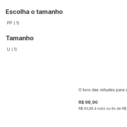
Escolha o tamanho
artigo
PP
1
Tamanho
artigo
U
1
O livro das virtudes para 
Compra
R$ 98,90
R$ 93,95 à vista
ou
6
x de
R$