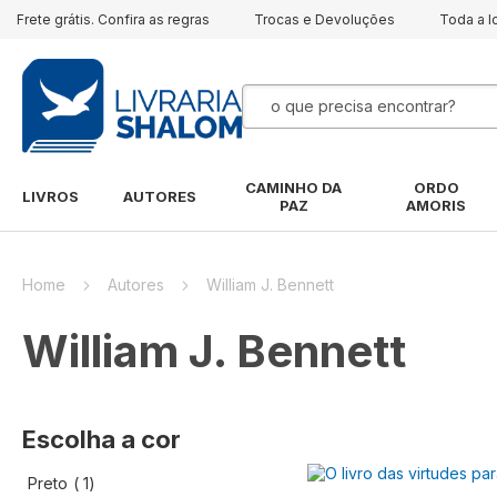
Frete grátis. Confira as regras
Trocas e Devoluções
Toda a l
Pesquisa
CAMINHO DA
ORDO
LIVROS
AUTORES
PAZ
AMORIS
Home
Autores
William J. Bennett
William J. Bennett
Escolha a cor
artigo
Preto
1