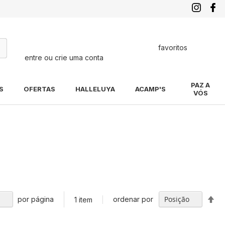
favoritos
entre ou crie uma conta
quisa
PAZ A
S
OFERTAS
HALLELUYA
ACAMP'S
VÓS
Def
por página
ordenar por
1
item
Di
De