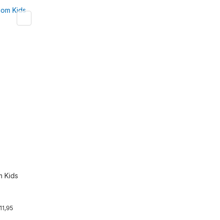
m Kids
r
11,95