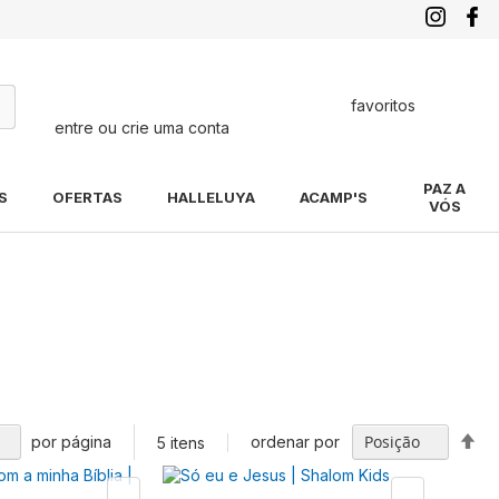
favoritos
entre ou crie uma conta
quisa
PAZ A
S
OFERTAS
HALLELUYA
ACAMP'S
VÓS
Def
por página
ordenar por
5
itens
Di
De