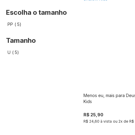
Escolha o tamanho
artigo
PP
5
Tamanho
artigo
U
5
Menos eu, mais para Deu
Compra
Kids
R$ 25,90
R$ 24,60 à vista
ou
2
x de
R$ 