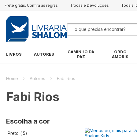
Frete grátis. Confira as regras
Trocas e Devoluções
Toda a l
Pesquisa
CAMINHO DA
ORDO
LIVROS
AUTORES
PAZ
AMORIS
Home
Autores
Fabi Rios
Fabi Rios
Escolha a cor
artigo
Preto
5