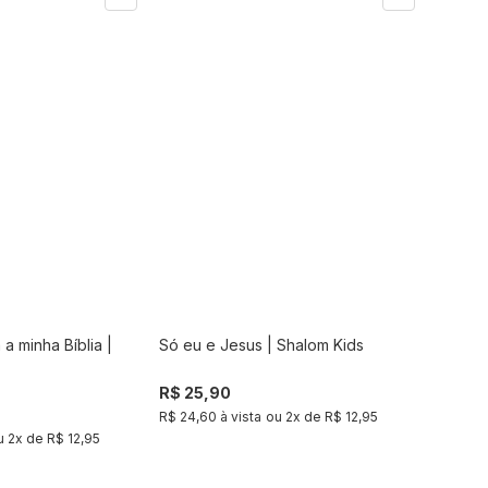
a minha Bíblia |
Só eu e Jesus | Shalom Kids
Comprar
Comprar
R$ 25,90
R$ 24,60 à vista
ou
2
x de
R$ 12,95
u
2
x de
R$ 12,95