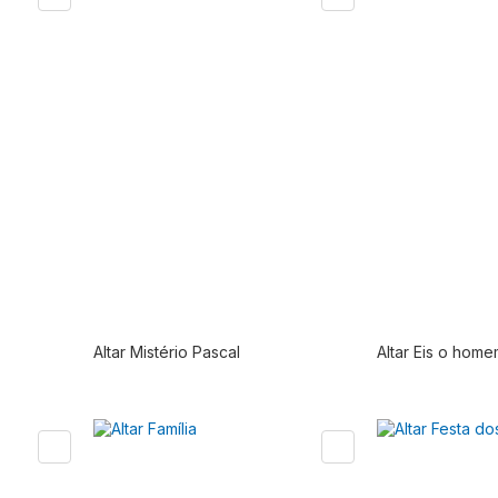
Altar Mistério Pascal
Altar Eis o hom
stoque
Produto fora de estoque
Produto f