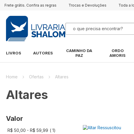
Frete grátis. Confira as regras
Trocas e Devoluções
Toda a l
Pesquisa
CAMINHO DA
ORDO
LIVROS
AUTORES
PAZ
AMORIS
Home
Ofertas
Altares
Altares
Valor
artigo
R$ 50,00
-
R$ 59,99
1