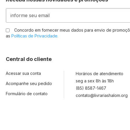
Inscreva-
se
na
nossa
Concordo em fornecer meus dados para envio de promoçõ
Newsletter:
as
Políticas de Privacidade.
Central do cliente
Acessar sua conta
Horários de atendimento
seg a sex 8h às 18h
Acompanhe seu pedido
(85) 8587-1467
Formulário de contato
contato@livrariashalom.org