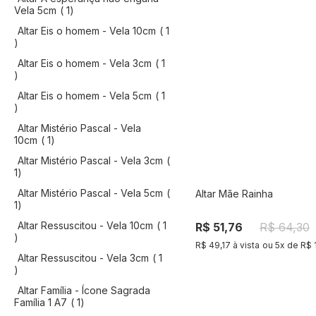
artigo
Vela 5cm
1
Altar Eis o homem - Vela 10cm
1
artigo
Altar Eis o homem - Vela 3cm
1
artigo
Altar Eis o homem - Vela 5cm
1
artigo
Altar Mistério Pascal - Vela
artigo
10cm
1
Altar Mistério Pascal - Vela 3cm
artigo
1
Altar Mistério Pascal - Vela 5cm
Altar Mãe Rainha
artigo
Compra
1
Altar Ressuscitou - Vela 10cm
1
R$ 51,76
R$ 64,30
artigo
R$ 49,17 à vista
ou
5
x de
R$ 
Altar Ressuscitou - Vela 3cm
1
artigo
Altar Família - Ícone Sagrada
artigo
Família 1 A7
1