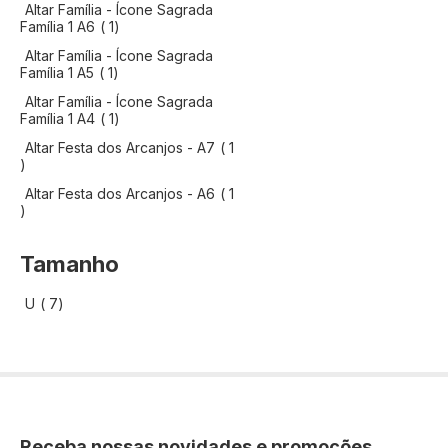
Altar Família - Ícone Sagrada
artigo
Família 1 A6
1
Altar Família - Ícone Sagrada
artigo
Família 1 A5
1
Altar Família - Ícone Sagrada
artigo
Família 1 A4
1
Altar Festa dos Arcanjos - A7
1
artigo
Altar Festa dos Arcanjos - A6
1
artigo
Tamanho
artigo
U
7
Receba nossas novidades e promoções