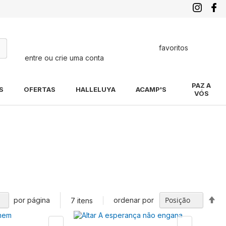
favoritos
entre ou crie uma conta
quisa
PAZ A
S
OFERTAS
HALLELUYA
ACAMP'S
VÓS
Def
por página
ordenar por
7
itens
Di
De