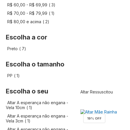
artigo
R$ 60,00
-
R$ 69,99
3
artigo
R$ 70,00
-
R$ 79,99
1
artigo
R$ 80,00
e acima
2
Escolha a cor
artigo
Preto
7
Escolha o tamanho
artigo
PP
1
Escolha o seu
Altar Ressuscitou
Produto fora de e
Altar A esperança não engana -
artigo
Vela 10cm
1
Altar A esperança não engana -
19
% OFF
artigo
Vela 3cm
1
Altar A esperança não engana -