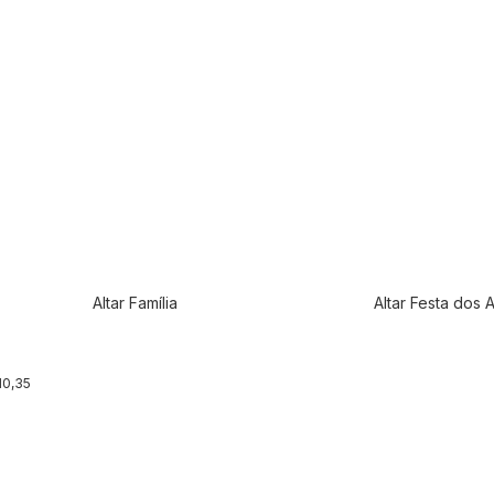
Altar Família
Altar Festa dos 
r
Produto fora de estoque
Produto f
10,35