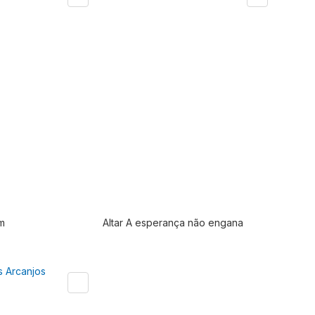
em
Altar A esperança não engana
ora de estoque
Produto fora de estoque