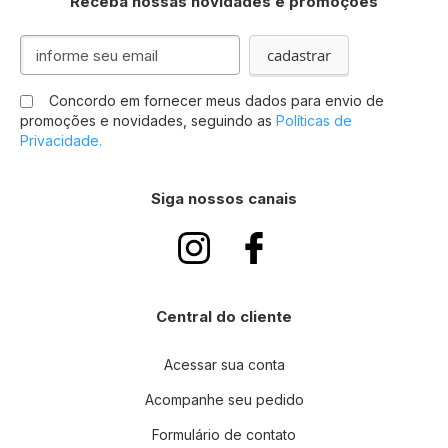
Receba nossas novidades e promoções
Inscreva-
cadastrar
se
na
Concordo em fornecer meus dados para envio de
nossa
promoções e novidades, seguindo as
Políticas de
Newsletter:
Privacidade.
Siga nossos canais
Central do cliente
Acessar sua conta
Acompanhe seu pedido
Formulário de contato