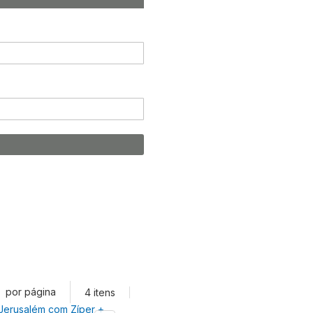
por página
4
itens