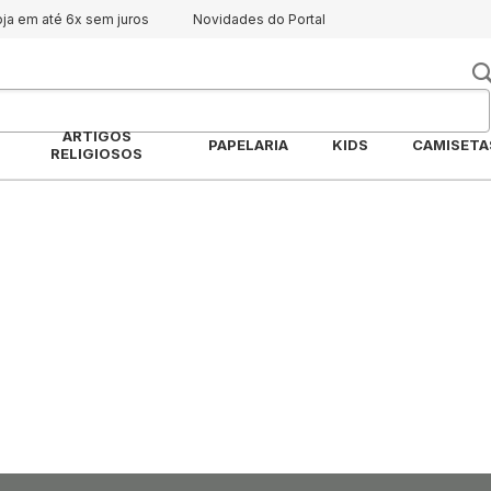
oja em até 6x sem juros
Novidades do Portal
ARTIGOS
PAPELARIA
KIDS
CAMISETA
RELIGIOSOS