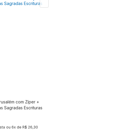
erusalém com Zíper +
Comprar
às Sagradas Escrituras
sta
ou
6
x de
R$ 26,30