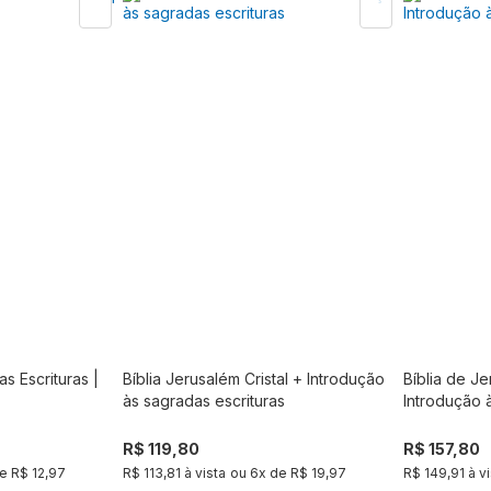
s Escrituras |
Bíblia Jerusalém Cristal + Introdução
Bíblia de J
mprar
Comprar
às sagradas escrituras
Introdução 
R$ 119,80
R$ 157,80
de
R$ 12,97
R$ 113,81 à vista
ou
6
x de
R$ 19,97
R$ 149,91 à vi