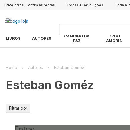
Frete grátis. Confira as regras
Trocas e Devoluções
Toda a l
CAMINHO DA
ORDO
LIVROS
AUTORES
PAZ
AMORIS
Home
Autores
Esteban Goméz
Esteban Goméz
Filtrar por
Entrar