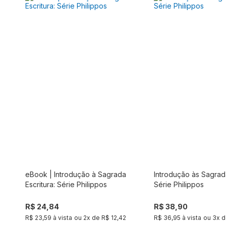
eBook | Introdução à Sagrada
Introdução às Sagrada
Co
Comprar
Escritura: Série Philippos
Série Philippos
R$ 24,84
R$ 38,90
R$ 23,59 à vista
ou
2
x de
R$ 12,42
R$ 36,95 à vista
ou
3
x 