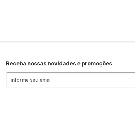
Receba nossas novidades e promoções
Inscreva-
se
na
nossa
Newsletter: