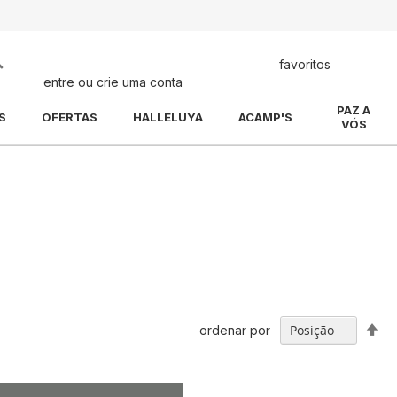
Pesquisa
favoritos
entre ou crie uma conta
PAZ A
S
OFERTAS
HALLELUYA
ACAMP'S
VÓS
Def
ordenar por
Di
De