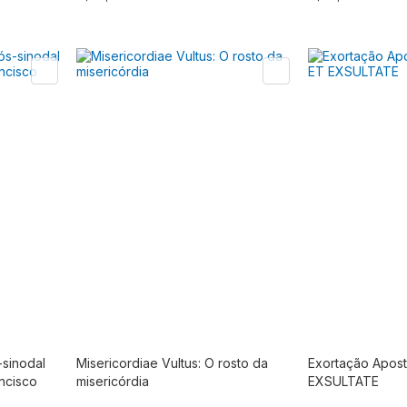
-sinodal
Misericordiae Vultus: O rosto da
Exortação Apos
stoque
Produto fora de estoque
ancisco
misericórdia
EXSULTATE