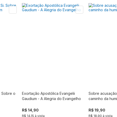
. Sobre o
Exortação Apostólica Evangelii
Sobre acusação
r
Produto fora de estoque
Produto f
Gaudium - A Alegria do Evangelho
caminho da hum
R$ 14,90
R$ 19,90
R$ 14,15 à vista
R$ 18,90 à vista