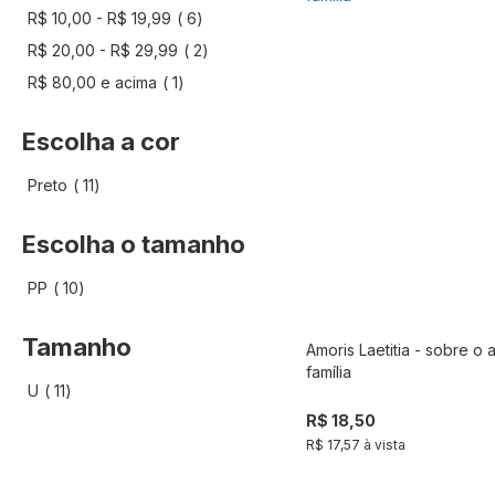
artigo
R$ 10,00
-
R$ 19,99
6
artigo
R$ 20,00
-
R$ 29,99
2
artigo
R$ 80,00
e acima
1
Escolha a cor
artigo
Preto
11
Escolha o tamanho
artigo
PP
10
Tamanho
Amoris Laetitia - sobre o 
Compra
família
artigo
U
11
R$ 18,50
R$ 17,57 à vista