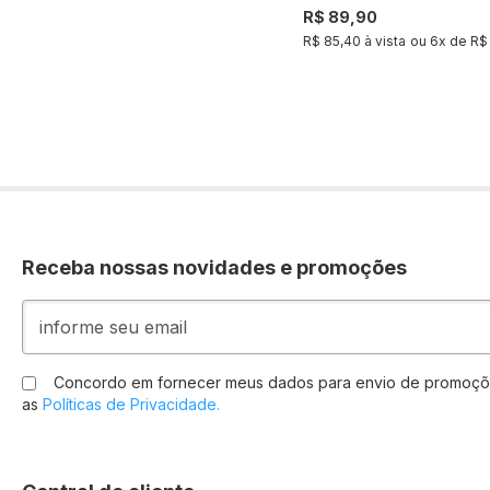
R$ 89,90
R$ 85,40 à vista
ou
6
x de
R$
Receba nossas novidades e promoções
Inscreva-
se
na
nossa
Concordo em fornecer meus dados para envio de promoçõ
Newsletter:
as
Políticas de Privacidade.