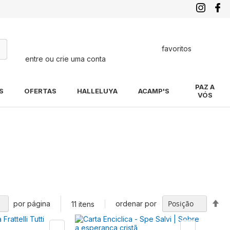
favoritos
entre ou crie uma conta
quisa
PAZ A
S
OFERTAS
HALLELUYA
ACAMP'S
VÓS
Def
por página
ordenar por
11
itens
Di
De