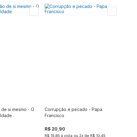
 de si mesmo - O
Corrupção e pecado - Papa
Comprar
ora de estoque
ildade
Francisco
R$ 20,90
R$ 19,85 à vista
ou
2
x de
R$ 10,45