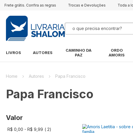
Frete grátis. Confira as regras
Trocas e Devoluções
Toda a l
Pesquisa
CAMINHO DA
ORDO
LIVROS
AUTORES
PAZ
AMORIS
Home
Autores
Papa Francisco
Papa Francisco
Valor
artigo
R$ 0,00
-
R$ 9,99
2