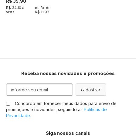
R$ 35,90
R$ 34,10 à
ou
3
x de
vista
R$ 11,97
Receba nossas novidades e promoções
Inscreva-
cadastrar
se
na
Concordo em fornecer meus dados para envio de
nossa
promoções e novidades, seguindo as
Políticas de
Newsletter:
Privacidade.
Siga nossos canais