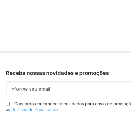
Receba nossas novidades e promoções
Inscreva-
se
na
nossa
Concordo em fornecer meus dados para envio de promoçõ
Newsletter:
as
Políticas de Privacidade.