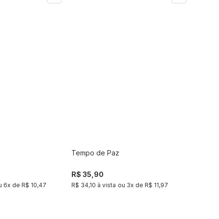
Tempo de Paz
Comprar
Comprar
R$ 35,90
u
6
x de
R$ 10,47
R$ 34,10 à vista
ou
3
x de
R$ 11,97