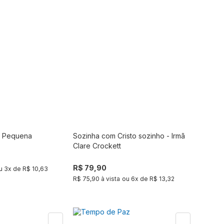
a Pequena
Sozinha com Cristo sozinho - Irmã
Comprar
Comprar
Clare Crockett
R$ 79,90
u
3
x de
R$ 10,63
R$ 75,90 à vista
ou
6
x de
R$ 13,32