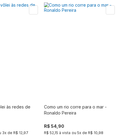
lei às redes de
Como um rio corre para o mar -
Comprar
Comprar
Ronaldo Pereira
R$ 54,90
u
3
x de
R$ 12,97
R$ 52,15 à vista
ou
5
x de
R$ 10,98