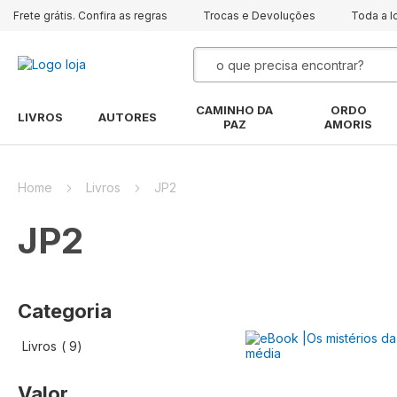
Frete grátis. Confira as regras
Trocas e Devoluções
Toda a l
Pesquisa
CAMINHO DA
ORDO
LIVROS
AUTORES
PAZ
AMORIS
Home
Livros
JP2
JP2
Categoria
artigo
Livros
9
Valor