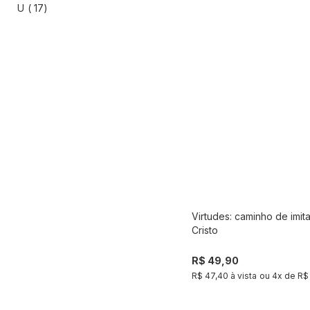
artigo
U
17
Virtudes: caminho de imit
Compra
Cristo
R$ 49,90
R$ 47,40 à vista
ou
4
x de
R$