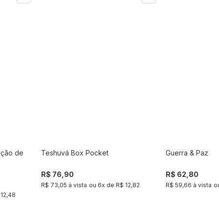
ação de
Teshuvá Box Pocket
Guerra & Paz
r
Comprar
R$ 76,90
R$ 62,80
R$ 73,05 à vista
ou
6
x de
R$ 12,82
R$ 59,66 à vista
o
 12,48