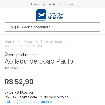
Toda a loja em até 6x sem juros
Home
Livros
Espiritualidade
Ao lado de João Paulo II
Pular
para
Saltar
Ao lado de João Paulo II
o
para
Ref: 9427
final
o
da
início
Galeria
da
R$ 52,90
de
Galeria
imagens
de
imagens
5
x de
R$ 10,58
ou
R$ 50,25
à vista com
5
% de desconto no PIX.
mais opções de parcelamento