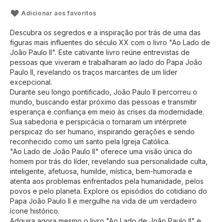
Adicionar aos favoritos
Descubra os segredos e a inspiração por trás de uma das
figuras mais influentes do século XX com o livro "Ao Lado de
João Paulo II". Este cativante livro reúne entrevistas de
pessoas que viveram e trabalharam ao lado do Papa João
Paulo II, revelando os traços marcantes de um líder
excepcional.
Durante seu longo pontificado, João Paulo II percorreu o
mundo, buscando estar próximo das pessoas e transmitir
esperança e confiança em meio às crises da modernidade.
Sua sabedoria e perspicácia o tornaram um intérprete
perspicaz do ser humano, inspirando gerações e sendo
reconhecido como um santo pela Igreja Católica.
"Ao Lado de João Paulo II" oferece uma visão única do
homem por trás do líder, revelando sua personalidade culta,
inteligente, afetuosa, humilde, mística, bem-humorada e
atenta aos problemas enfrentados pela humanidade, pelos
povos e pelo planeta. Explore os episódios do cotidiano do
Papa João Paulo II e mergulhe na vida de um verdadeiro
ícone histórico.
Adquira agora mesmo o livro "Ao Lado de João Paulo II" e