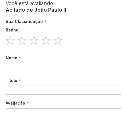
Você está avaliando:
Ao lado de João Paulo II
Sua Classificação
Rating
1
2
3
4
5
star
stars
stars
stars
stars
Nome
Título
Avaliação