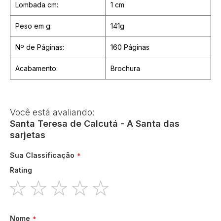
Lombada cm:
1 cm
Peso em g:
141g
Nº de Páginas:
160 Páginas
Acabamento:
Brochura
Você está avaliando:
Santa Teresa de Calcutá - A Santa das
sarjetas
Sua Classificação
Rating
1
2
3
4
5
star
stars
stars
stars
stars
Nome