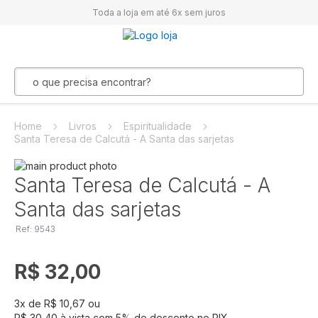
Toda a loja em até 6x sem juros
Home
Livros
Espiritualidade
Santa Teresa de Calcutá - A Santa das sarjetas
Pular
para
Saltar
Santa Teresa de Calcutá - A
o
para
Santa das sarjetas
final
o
da
início
Ref: 9543
Galeria
da
de
Galeria
imagens
de
R$ 32,00
imagens
3
x de
R$ 10,67
ou
R$ 30,40
à vista com
5
% de desconto no PIX.