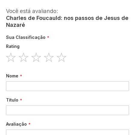
Você está avaliando:
Charles de Foucauld: nos passos de Jesus de
Nazaré
Sua Classificação
Rating
1
2
3
4
5
star
stars
stars
stars
stars
Nome
Título
Avaliação