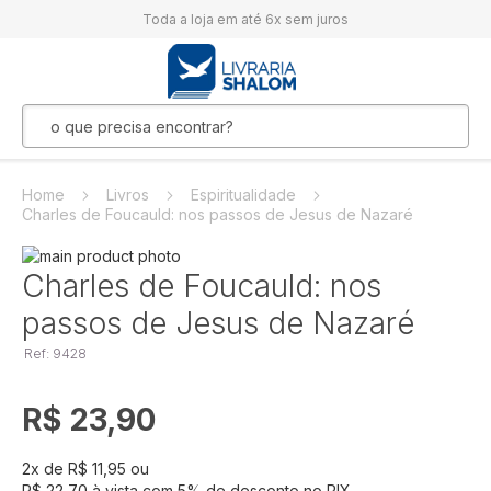
Toda a loja em até 6x sem juros
Home
Livros
Espiritualidade
Charles de Foucauld: nos passos de Jesus de Nazaré
Pular
para
Saltar
Charles de Foucauld: nos
o
para
passos de Jesus de Nazaré
final
o
da
início
Ref: 9428
Galeria
da
de
Galeria
imagens
de
R$ 23,90
imagens
2
x de
R$ 11,95
ou
R$ 22,70
à vista com
5
% de desconto no PIX.