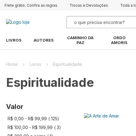
Frete grátis. Confira as regras
Trocas e Devoluções
Toda a l
Pesquisa
CAMINHO DA
ORDO
LIVROS
AUTORES
PAZ
AMORIS
Home
Livros
Espiritualidade
Espiritualidade
Valor
artigo
R$ 0,00
-
R$ 99,99
125
artigo
R$ 100,00
-
R$ 199,99
3
artigo