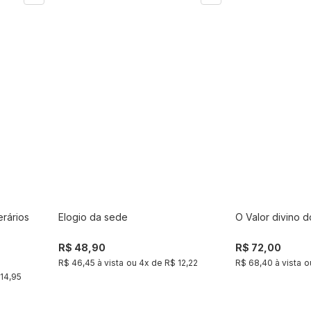
erários
Elogio da sede
O Valor divino 
r
Comprar
R$ 48,90
R$ 72,00
R$ 46,45 à vista
ou
4
x de
R$ 12,22
R$ 68,40 à vista
o
14,95