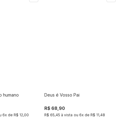
do humano
Deus é Vosso Pai
Comprar
Comprar
R$ 68,90
u
6
x de
R$ 12,00
R$ 65,45 à vista
ou
6
x de
R$ 11,48