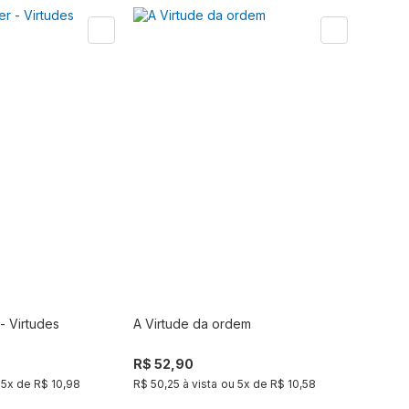
 - Virtudes
A Virtude da ordem
Comprar
Produto fora de estoque
R$ 52,90
u
5
x de
R$ 10,98
R$ 50,25 à vista
ou
5
x de
R$ 10,58