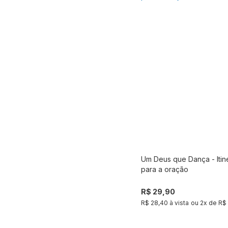
Um Deus que Dança - Itin
Compra
para a oração
R$ 29,90
R$ 28,40 à vista
ou
2
x de
R$ 