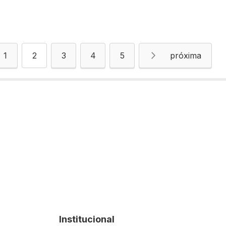
Página
Você esta lendo a pagina
Página
Página
Página
Página
Próximo
1
2
3
4
5
Institucional