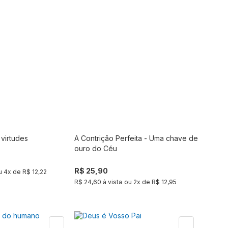
 virtudes
A Contrição Perfeita - Uma chave de
Comprar
Comprar
ouro do Céu
R$ 25,90
u
4
x de
R$ 12,22
R$ 24,60 à vista
ou
2
x de
R$ 12,95