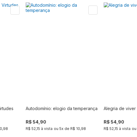
irtudes
Autodomínio: elogio da temperança
Alegria de viver
r
Comprar
R$ 54,90
R$ 54,90
10,98
R$ 52,15 à vista
ou
5
x de
R$ 10,98
R$ 52,15 à vista
o