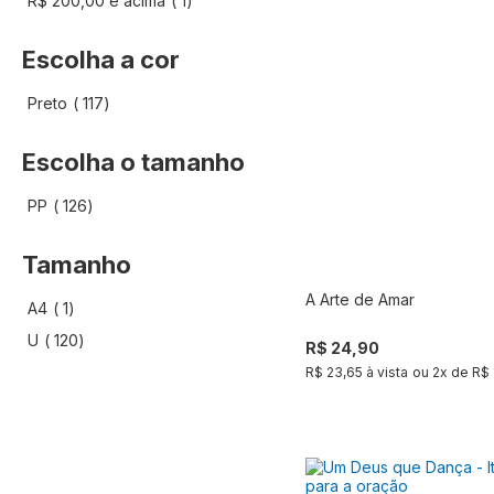
R$ 200,00
e acima
1
Escolha a cor
artigo
Preto
117
Escolha o tamanho
artigo
PP
126
Tamanho
A Arte de Amar
artigo
A4
1
Compra
artigo
U
120
R$ 24,90
R$ 23,65 à vista
ou
2
x de
R$ 