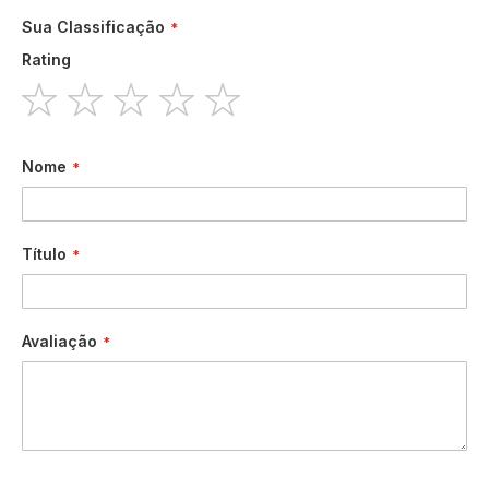
Sua Classificação
Rating
1
2
3
4
5
star
stars
stars
stars
stars
Nome
Título
Avaliação