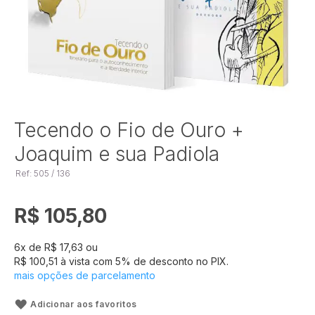
Saltar
Tecendo o Fio de Ouro +
para
Joaquim e sua Padiola
o
início
Ref: 505 / 136
da
Galeria
de
R$ 105,80
imagens
6
x de
R$ 17,63
ou
R$ 100,51
à vista com
5
% de desconto no PIX.
mais opções de parcelamento
Adicionar aos favoritos