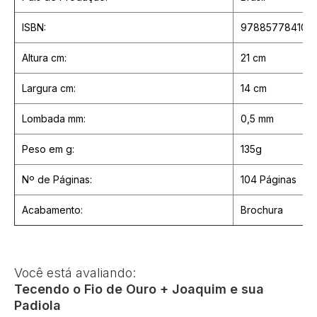
ISBN:
978857784108
Altura cm:
21 cm
Largura cm:
14 cm
Lombada mm:
0,5 mm
Peso em g:
135g
Nº de Páginas:
104 Páginas
Acabamento:
Brochura
Você está avaliando:
Tecendo o Fio de Ouro + Joaquim e sua
Padiola