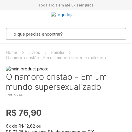
Toda a loja em até 6x sem juros
Home
Livros
Família
O namoro cristão - Em um mundo supersexualizado
Pular
para
Saltar
O namoro cristão - Em um
o
para
mundo supersexualizado
final
o
da
início
Ref: 9248
Galeria
da
de
Galeria
imagens
de
R$ 76,90
imagens
6
x de
R$ 12,82
ou
R$ 73,05
à vista com
5
% de desconto no PIX.