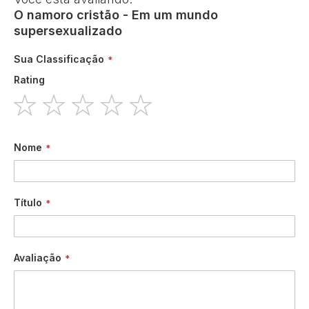
O namoro cristão - Em um mundo
supersexualizado
Sua Classificação
Rating
1
2
3
4
5
star
stars
stars
stars
stars
Nome
Título
Avaliação