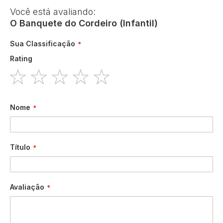
Você está avaliando:
O Banquete do Cordeiro (Infantil)
Sua Classificação
Rating
1
2
3
4
5
star
stars
stars
stars
stars
Nome
Título
Avaliação