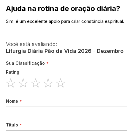
Ajuda na rotina de oração diária?
Sim, é um excelente apoio para criar constância espiritual.
Você está avaliando:
Liturgia Diária Pão da Vida 2026 - Dezembro
Sua Classificação
Rating
1
2
3
4
5
star
stars
stars
stars
stars
Nome
Título