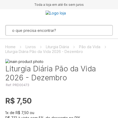
Toda a loja em até 6x sem juros
Home
Livros
Liturgia Diária
Pão da Vida
Liturgia Diária Pão da Vida 2026 - Dezembro
Pular
para
Saltar
Liturgia Diária Pão da Vida
o
para
2026 - Dezembro
final
o
da
início
Ref: PRD00473
Galeria
da
de
Galeria
imagens
de
R$ 7,50
imagens
1
x de
R$ 7,50
ou
R$ 7,12
à vista com
5
% de desconto no PIX.