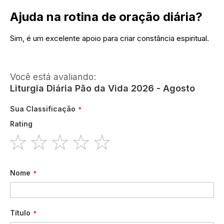
Ajuda na rotina de oração diária?
Sim, é um excelente apoio para criar constância espiritual.
Você está avaliando:
Liturgia Diária Pão da Vida 2026 - Agosto
Sua Classificação
Rating
1
2
3
4
5
star
stars
stars
stars
stars
Nome
Título