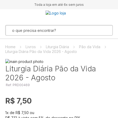
Toda a loja em até 6x sem juros
Home
Livros
Liturgia Diária
Pão da Vida
Liturgia Diária Pão da Vida 2026 - Agosto
Pular
para
Saltar
Liturgia Diária Pão da Vida
o
para
2026 - Agosto
final
o
da
início
Ref: PRD00469
Galeria
da
de
Galeria
imagens
de
R$ 7,50
imagens
1
x de
R$ 7,50
ou
R$ 7,12
à vista com
5
% de desconto no PIX.