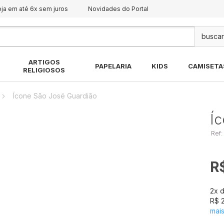
oja em até 6x sem juros
Novidades do Portal
Pes
ARTIGOS
PAPELARIA
KIDS
CAMISETA
RELIGIOSOS
Ícone São José Guardião
Í
Ref:
R
2
x 
R$ 2
mai