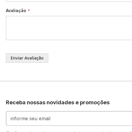
Avaliação
Enviar Avaliação
Receba nossas novidades e promoções
Inscreva-
se
na
nossa