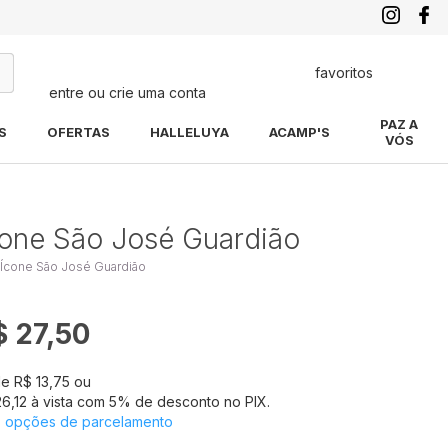
favoritos
entre ou crie uma conta
quisa
PAZ A
S
OFERTAS
HALLELUYA
ACAMP'S
VÓS
cone São José Guardião
 Ícone São José Guardião
$ 27,50
de
R$ 13,75
ou
6,12
à vista com
5
% de desconto no PIX.
s opções de parcelamento