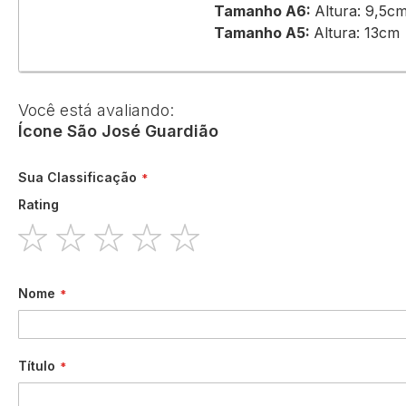
Tamanho A6:
Altura: 9,5
Tamanho A5:
Altura: 13c
Você está avaliando:
Ícone São José Guardião
Sua Classificação
Rating
1
2
3
4
5
star
stars
stars
stars
stars
Nome
Título