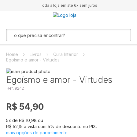
Toda a loja em até 6x sem juros
Home
Livros
Cura Interior
Egoísmo e amor - Virtudes
Pular
para
Saltar
Egoísmo e amor - Virtudes
o
para
Ref: 9242
final
o
da
início
Galeria
da
R$ 54,90
de
Galeria
imagens
de
imagens
5
x de
R$ 10,98
ou
R$ 52,15
à vista com
5
% de desconto no PIX.
mais opções de parcelamento