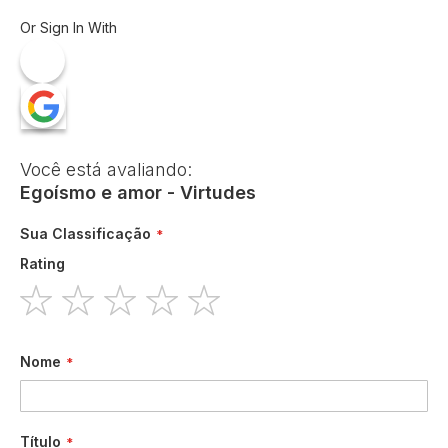
Or Sign In With
Você está avaliando:
Egoísmo e amor - Virtudes
Sua Classificação
Rating
1
2
3
4
5
star
stars
stars
stars
stars
Nome
Título