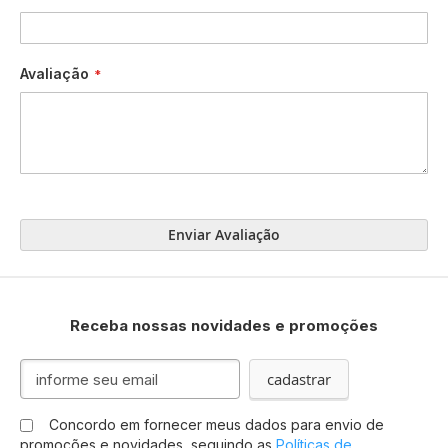
Avaliação
Enviar Avaliação
Receba nossas novidades e promoções
Inscreva-
cadastrar
se
na
Concordo em fornecer meus dados para envio de
nossa
promoções e novidades, seguindo as
Políticas de
Newsletter: