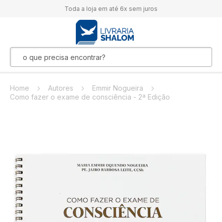
Toda a loja em até 6x sem juros
Home
Autores
Emmir Nogueira
Como fazer o exame de consciência - 2ª Edição
Pular
para
o
final
da
Galeria
de
imagens