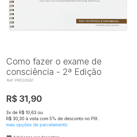
Saltar
Como fazer o exame de
para
consciência - 2ª Edição
o
início
Ref: PRD00581
da
Galeria
de
R$ 31,90
imagens
3
x de
R$ 10,63
ou
R$ 30,30
à vista com
5
% de desconto no PIX.
mais opções de parcelamento