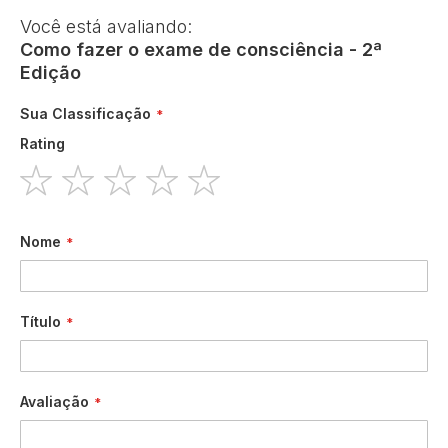
Você está avaliando:
Como fazer o exame de consciência - 2ª
Edição
Sua Classificação
Rating
1
2
3
4
5
star
stars
stars
stars
stars
Nome
Título
Avaliação