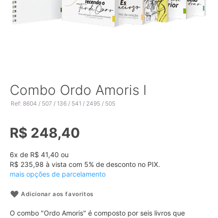
Saltar
Combo Ordo Amoris I
para
Ref: 8604 / 507 / 136 / 541 / 2495 / 505
o
início
da
R$ 248,40
Galeria
de
imagens
6
x de
R$ 41,40
ou
R$ 235,98
à vista com
5
% de desconto no PIX.
mais opções de parcelamento
Adicionar aos favoritos
O combo "Ordo Amoris" é composto por seis livros que