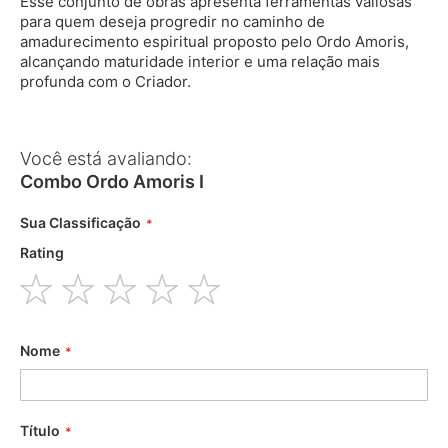
Esse conjunto de obras apresenta ferramentas valiosas
para quem deseja progredir no caminho de
amadurecimento espiritual proposto pelo Ordo Amoris,
alcançando maturidade interior e uma relação mais
profunda com o Criador.
Você está avaliando:
Combo Ordo Amoris I
Sua Classificação
Rating
1
2
3
4
5
star
stars
stars
stars
stars
Nome
Título