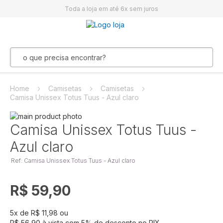
Toda a loja em até 6x sem juros
Home
Camisetas
Camisetas
Camisa Unissex Totus Tuus - Azul claro
Pular
para
Saltar
Camisa Unissex Totus Tuus -
o
para
Azul claro
final
o
da
início
Ref: Camisa Unissex Totus Tuus - Azul claro
Galeria
da
de
Galeria
imagens
de
R$ 59,90
imagens
5
x de
R$ 11,98
ou
R$ 56,90
à vista com
5
% de desconto no PIX.