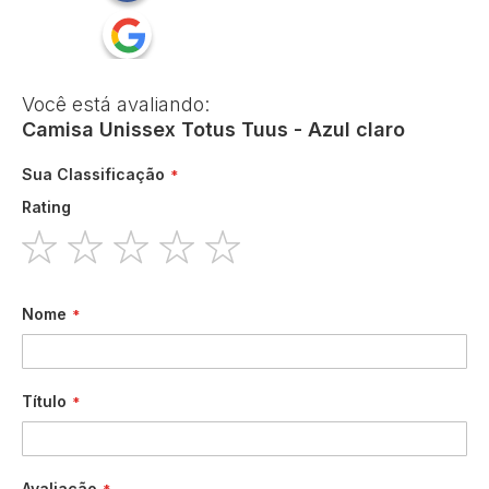
Você está avaliando:
Camisa Unissex Totus Tuus - Azul claro
Sua Classificação
Rating
1
2
3
4
5
star
stars
stars
stars
stars
Nome
Título
Avaliação