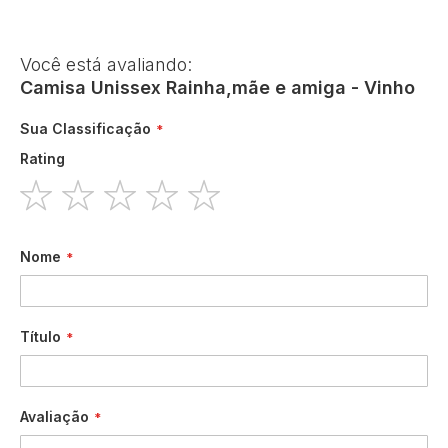
Você está avaliando:
Camisa Unissex Rainha,mãe e amiga - Vinho
Sua Classificação
Rating
1
2
3
4
5
star
stars
stars
stars
stars
Nome
Título
Avaliação