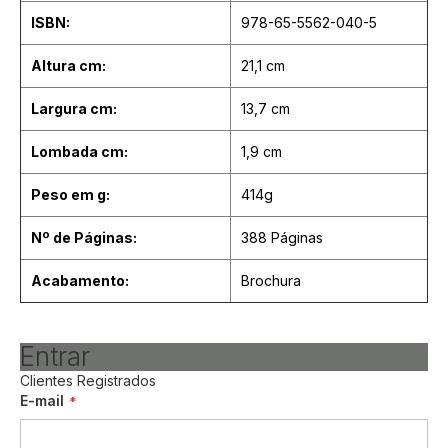
ISBN:
978-65-5562-040-5
Altura cm:
21,1 cm
Largura cm:
13,7 cm
Lombada cm:
1,9 cm
Peso em g:
414g
Nº de Páginas:
388 Páginas
Acabamento:
Brochura
Entrar
Clientes Registrados
E-mail