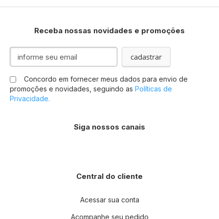
Receba nossas novidades e promoções
Inscreva-
cadastrar
se
na
Concordo em fornecer meus dados para envio de
nossa
promoções e novidades, seguindo as
Políticas de
Newsletter:
Privacidade.
Siga nossos canais
Central do cliente
Acessar sua conta
Acompanhe seu pedido