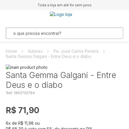
Toda a loja em até 6x sem juros
Home
Autores
Pe. José Carlos Pereira
Santa Gemma Galgani - Entre Deus e o diabo
Pular
para
Saltar
Santa Gemma Galgani - Entre
o
para
Deus e o diabo
final
o
da
início
Ref: 1863702784
Galeria
da
de
Galeria
imagens
de
R$ 71,90
imagens
6
x de
R$ 11,98
ou
R$ 68,30
à vista com
5
% de desconto no PIX.