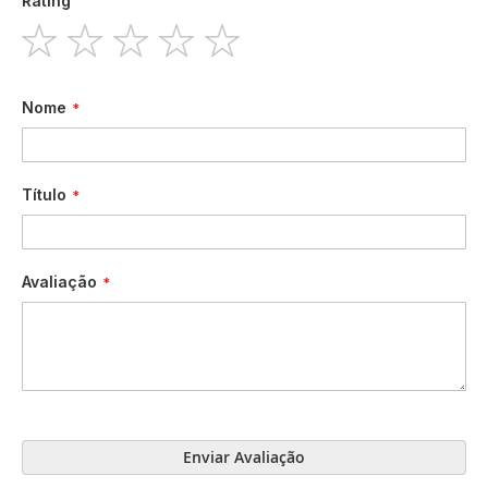
Rating
1
2
3
4
5
star
stars
stars
stars
stars
Nome
Título
Avaliação
Enviar Avaliação