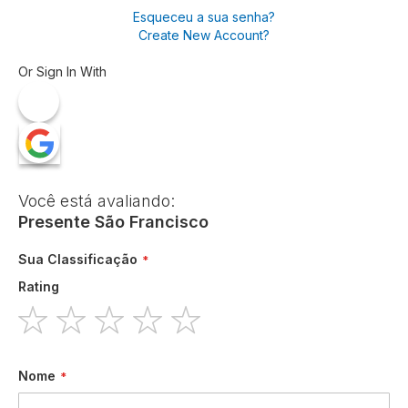
Esqueceu a sua senha?
Create New Account?
Or Sign In With
Você está avaliando:
Presente São Francisco
Sua Classificação
Rating
1
2
3
4
5
star
stars
stars
stars
stars
Nome