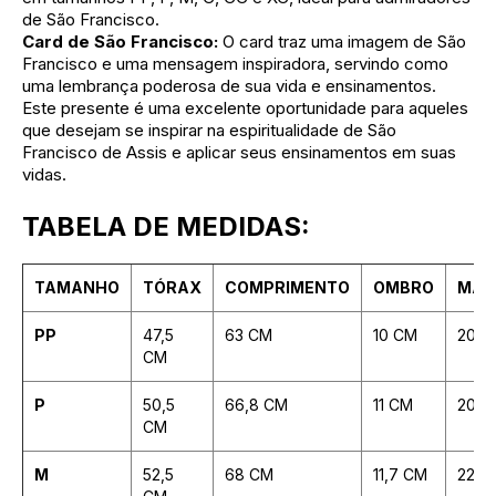
de São Francisco.
Card de São Francisco:
O card traz uma imagem de São
Francisco e uma mensagem inspiradora, servindo como
uma lembrança poderosa de sua vida e ensinamentos.
Este presente é uma excelente oportunidade para aqueles
que desejam se inspirar na espiritualidade de São
Francisco de Assis e aplicar seus ensinamentos em suas
vidas.
TABELA DE MEDIDAS:
TAMANHO
TÓRAX
COMPRIMENTO
OMBRO
MAN
PP
47,5
63 CM
10 CM
20 C
CM
P
50,5
66,8 CM
11 CM
20,3
CM
M
52,5
68 CM
11,7 CM
22,9