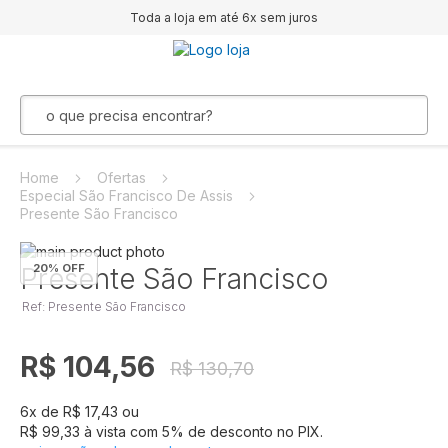
Toda a loja em até 6x sem juros
Home
Ofertas
Especial São Francisco De Assis
Presente São Francisco
Pular
20
% OFF
para
Saltar
Presente São Francisco
o
para
Ref: Presente São Francisco
final
o
da
início
Galeria
da
R$ 104,56
R$ 130,70
de
Galeria
imagens
de
imagens
6
x de
R$ 17,43
ou
R$ 99,33
à vista com
5
% de desconto no PIX.