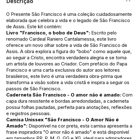
Descrição
O Presente São Francisco é uma coleção cuidadosamente
elaborada que celebra a vida e o legado de São Francisco
de Assis. Este kit contém:
Livro "Francisco, o bobo de Deus":
Escrito pelo
renomado Cardeal Raniero Cantalamessa, este livro
oferece um novo olhar sobre a vida de São Francisco de
Assis. A obra explora a figura do "bobo" como aquele que,
ao seguir a Cristo, encontra verdadeira alegria e se torna
um artista de louvores ao Criador. Com prefácio do Papa
Francisco e uma carta exclusiva do autor aos leitores
brasileiros, este livro é uma verdadeira obra-prima que
transforma a visão sobre a vida cristã e inspira a seguir os
passos de São Francisco.
Caderneta São Francisco - O amor não é amado:
Com
capa dura resistente e bordas arredondadas, a caderneta
possui folhas pautadas, perfeita para anotações, reflexões
e registros pessoais.
Camisa Unissex "São Francisco - O Amor Não é
Amado":
Disponível na cor preta, esta camisa apresenta a
frase inspiradora "O amor não é amado" e está disponível
em tamanhos PP, P, M, G, GG e XG, ideal para admiradores