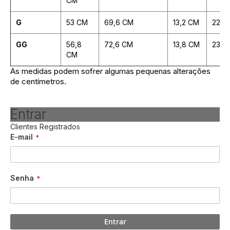
CM
G
53 CM
69,6 CM
13,2 CM
22,2
GG
56,8
72,6 CM
13,8 CM
23,9
CM
As medidas podem sofrer algumas pequenas alterações
de centímetros.
Entrar
Clientes Registrados
E-mail
Senha
Entrar