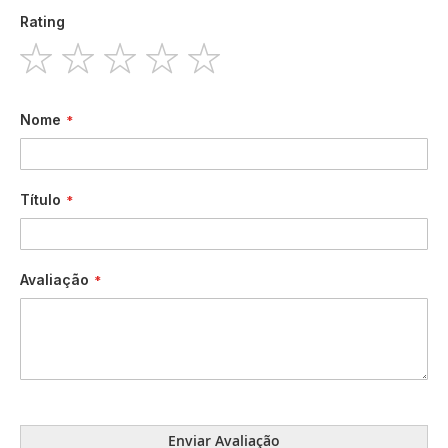
Rating
1
2
3
4
5
star
stars
stars
stars
stars
Nome
Título
Avaliação
Enviar Avaliação