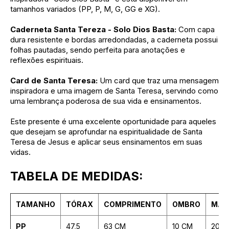
tamanhos variados (PP, P, M, G, GG e XG).
Caderneta Santa Tereza - Solo Dios Basta:
Com capa
dura resistente e bordas arredondadas, a caderneta possui
folhas pautadas, sendo perfeita para anotações e
reflexões espirituais.
Card de Santa Teresa:
Um card que traz uma mensagem
inspiradora e uma imagem de Santa Teresa, servindo como
uma lembrança poderosa de sua vida e ensinamentos.
Este presente é uma excelente oportunidade para aqueles
que desejam se aprofundar na espiritualidade de Santa
Teresa de Jesus e aplicar seus ensinamentos em suas
vidas.
TABELA DE MEDIDAS:
TAMANHO
TÓRAX
COMPRIMENTO
OMBRO
MAN
PP
47,5
63 CM
10 CM
20 C