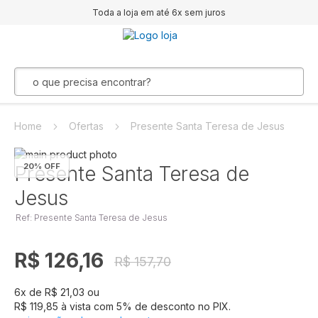
Toda a loja em até 6x sem juros
Home
Ofertas
Presente Santa Teresa de Jesus
Pular
20
% OFF
para
Saltar
Presente Santa Teresa de
o
para
Jesus
final
o
da
início
Ref: Presente Santa Teresa de Jesus
Galeria
da
de
Galeria
imagens
de
R$ 126,16
R$ 157,70
imagens
6
x de
R$ 21,03
ou
R$ 119,85
à vista com
5
% de desconto no PIX.