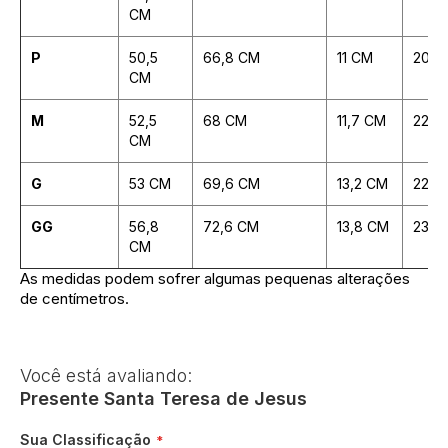
CM
P
50,5
66,8 CM
11 CM
20,3
CM
M
52,5
68 CM
11,7 CM
22,9
CM
G
53 CM
69,6 CM
13,2 CM
22,2
GG
56,8
72,6 CM
13,8 CM
23,9
CM
As medidas podem sofrer algumas pequenas alterações
de centímetros.
Você está avaliando:
Presente Santa Teresa de Jesus
Sua Classificação