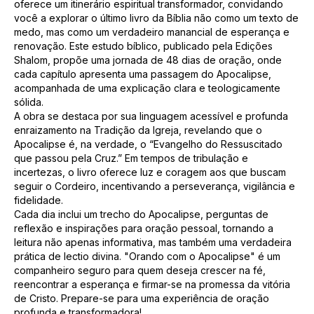
oferece um itinerário espiritual transformador, convidando
você a explorar o último livro da Bíblia não como um texto de
medo, mas como um verdadeiro manancial de esperança e
renovação. Este estudo bíblico, publicado pela Edições
Shalom, propõe uma jornada de 48 dias de oração, onde
cada capítulo apresenta uma passagem do Apocalipse,
acompanhada de uma explicação clara e teologicamente
sólida.
A obra se destaca por sua linguagem acessível e profunda
enraizamento na Tradição da Igreja, revelando que o
Apocalipse é, na verdade, o “Evangelho do Ressuscitado
que passou pela Cruz.” Em tempos de tribulação e
incertezas, o livro oferece luz e coragem aos que buscam
seguir o Cordeiro, incentivando a perseverança, vigilância e
fidelidade.
Cada dia inclui um trecho do Apocalipse, perguntas de
reflexão e inspirações para oração pessoal, tornando a
leitura não apenas informativa, mas também uma verdadeira
prática de lectio divina. "Orando com o Apocalipse" é um
companheiro seguro para quem deseja crescer na fé,
reencontrar a esperança e firmar-se na promessa da vitória
de Cristo. Prepare-se para uma experiência de oração
profunda e transformadora!