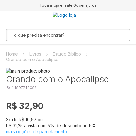
Toda a loja em até 6x sem juros
Home
Livros
Estudo Bíblico
Orando com o Apocalipse
Pular
para
Saltar
Orando com o Apocalipse
o
para
Ref: 1997749093
final
o
da
início
Galeria
da
R$ 32,90
de
Galeria
imagens
de
imagens
3
x de
R$ 10,97
ou
R$ 31,25
à vista com
5
% de desconto no PIX.
mais opções de parcelamento