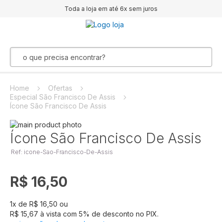
Toda a loja em até 6x sem juros
Home
Ofertas
Especial São Francisco De Assis
Ícone São Francisco De Assis
Pular
para
Saltar
Ícone São Francisco De Assis
o
para
Ref: icone-Sao-Francisco-De-Assis
final
o
da
início
Galeria
da
R$ 16,50
de
Galeria
imagens
de
imagens
1
x de
R$ 16,50
ou
R$ 15,67
à vista com
5
% de desconto no PIX.