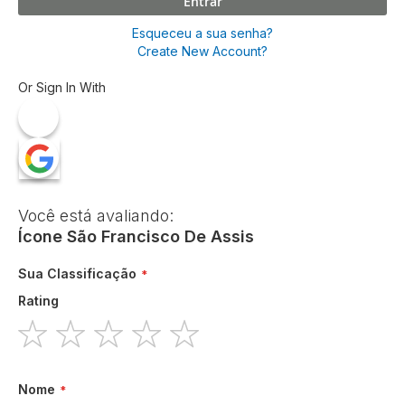
Entrar
Esqueceu a sua senha?
Create New Account?
Or Sign In With
Você está avaliando:
Ícone São Francisco De Assis
Sua Classificação
Rating
1
2
3
4
5
star
stars
stars
stars
stars
Nome