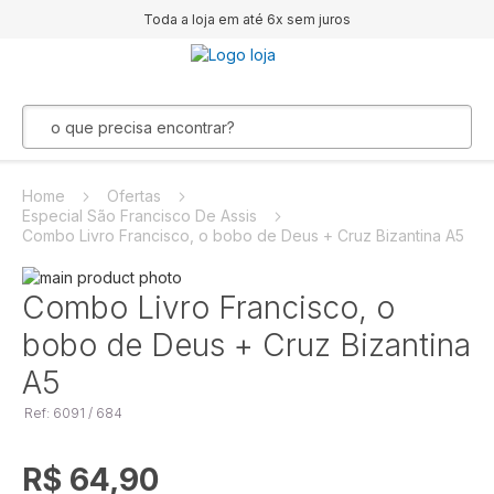
Toda a loja em até 6x sem juros
Home
Ofertas
Especial São Francisco De Assis
Combo Livro Francisco, o bobo de Deus + Cruz Bizantina A5
Pular
para
Saltar
Combo Livro Francisco, o
o
para
bobo de Deus + Cruz Bizantina
final
o
da
início
A5
Galeria
da
de
Galeria
Ref: 6091 / 684
imagens
de
imagens
R$ 64,90