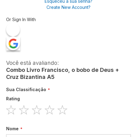
Esqueceu a sua senha?
Create New Account?
Or Sign In With
Você está avaliando:
Combo Livro Francisco, o bobo de Deus +
Cruz Bizantina A5
Sua Classificação
Rating
1
2
3
4
5
star
stars
stars
stars
stars
Nome