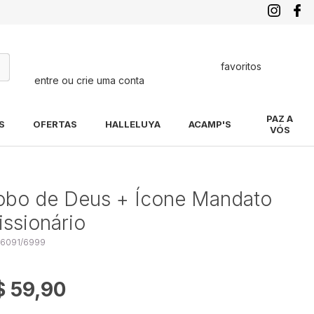
favoritos
entre ou crie uma conta
quisa
PAZ A
S
OFERTAS
HALLELUYA
ACAMP'S
VÓS
obo de Deus + Ícone Mandato
ssionário
 6091/6999
$ 59,90