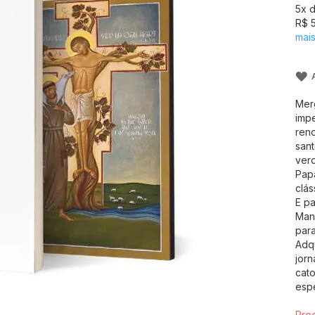
5
x 
R$ 
mai
Merg
impe
reno
sant
verd
Papa
clás
E pa
Mand
par
Adq
jorn
cato
espe
Pro